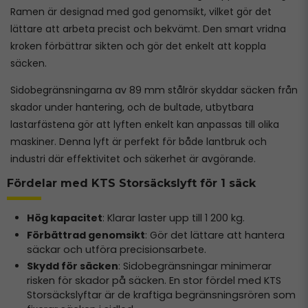
Ramen är designad med god genomsikt, vilket gör det
lättare att arbeta precist och bekvämt. Den smart vridna
kroken förbättrar sikten och gör det enkelt att koppla
säcken.
Sidobegränsningarna av 89 mm stålrör skyddar säcken från
skador under hantering, och de bultade, utbytbara
lastarfästena gör att lyften enkelt kan anpassas till olika
maskiner. Denna lyft är perfekt för både lantbruk och
industri där effektivitet och säkerhet är avgörande.
Fördelar med KTS Storsäckslyft för 1 säck
Hög kapacitet
: Klarar laster upp till 1 200 kg.
Förbättrad genomsikt
: Gör det lättare att hantera
säckar och utföra precisionsarbete.
Skydd för säcken
: Sidobegränsningar minimerar
risken för skador på säcken. En stor fördel med KTS
Storsäckslyftar är de kraftiga begränsningsrören som