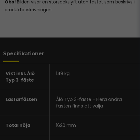
Obs!
Bilden visar en storsäckslyft utan fästet som beskrivs i
produktbeskrivningen.
Specifikationer
Vikt inkl. Ålö
149 kg
Typ 3-fäste
Lastarfästen
Ålö Typ 3-fäste - Flera andra
fästen finns att välja
Total höjd
1620 mm