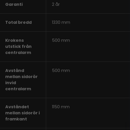
Garanti
2 år
Total bredd
1330 mm
Krokens
500 mm
utstick från
centralarm
Avstånd
500 mm
mellan sidorör
invid
centralarm
Avståndet
1150 mm
mellan sidorör i
framkant