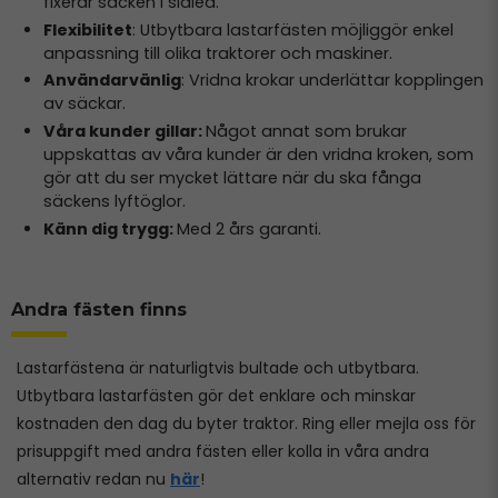
fixerar säcken i sidled.
Flexibilitet
: Utbytbara lastarfästen möjliggör enkel
anpassning till olika traktorer och maskiner.
Användarvänlig
: Vridna krokar underlättar kopplingen
av säckar.
Våra kunder gillar:
Något annat som brukar
uppskattas av våra kunder är den vridna kroken, som
gör att du ser mycket lättare när du ska fånga
säckens lyftöglor.
Känn dig trygg:
Med 2 års garanti.
Andra fästen finns
Lastarfästena är naturligtvis bultade och utbytbara.
Utbytbara lastarfästen gör det enklare och minskar
kostnaden den dag du byter traktor. Ring eller mejla oss för
prisuppgift med andra fästen eller kolla in våra andra
alternativ redan nu
här
!