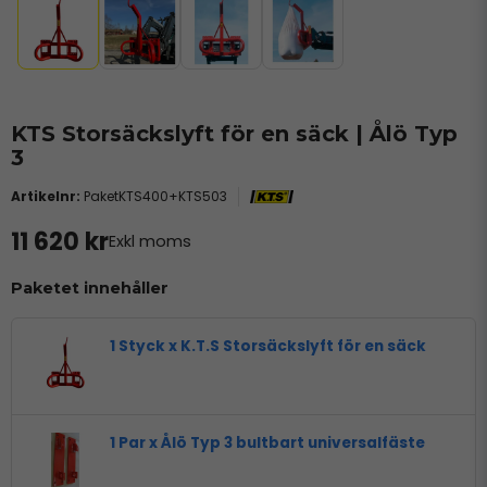
KTS Storsäckslyft för en säck | Ålö Typ
3
PaketKTS400+KTS503
11 620 kr
Exkl moms
Paketet innehåller
1 Styck x K.T.S Storsäckslyft för en säck
1 Par x Ålö Typ 3 bultbart universalfäste