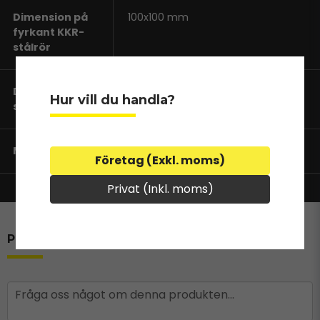
Dimension på
100x100 mm
fyrkant KKR-
stålrör
Dimension på
89 mm
Hur vill du handla?
sidobegränsningsrör
Max belastning
1200 kg
Företag (Exkl. moms)
Privat (Inkl. moms)
Produktfrågor
question
Fråga oss något om denna produkten...