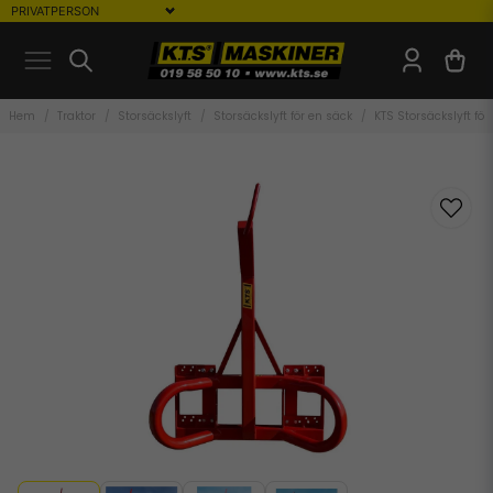
Hem
Traktor
Storsäckslyft
Storsäckslyft för en säck
KTS Storsäckslyft för 