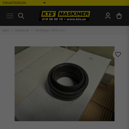
Hem
Hydraulik
Länklager | Ø50 mm