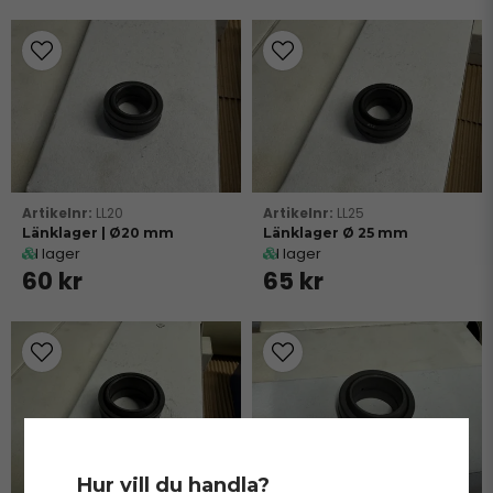
LL20
LL25
Länklager | Ø20 mm
Länklager Ø 25 mm
I lager
I lager
60 kr
65 kr
Hur vill du handla?