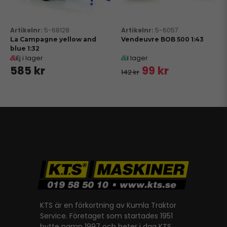
5-68128
5-6057
La Campagne yellow and
Vendeuvre BOB 500 1:43
blue 1:32
Ej i lager
I lager
585 kr
99 kr
142 kr
KTS är en förkortning av Kumla Traktor
Service. Företaget som startades 1951
bytte namn 1997 och heter i dag KTS