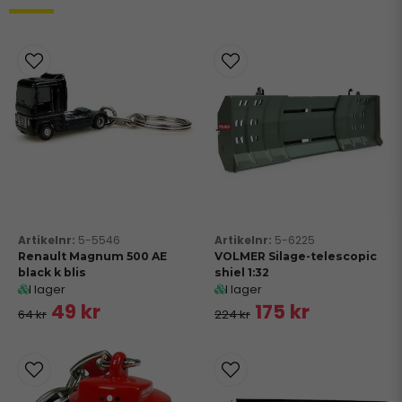
5-5546
5-6225
Renault Magnum 500 AE
VOLMER Silage-telescopic
black k blis
shiel 1:32
I lager
I lager
49 kr
175 kr
64 kr
224 kr