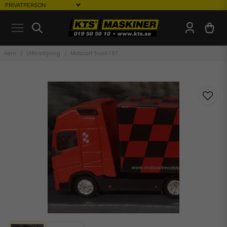
Hem
Utförsäljning
Motorart truck 1:87