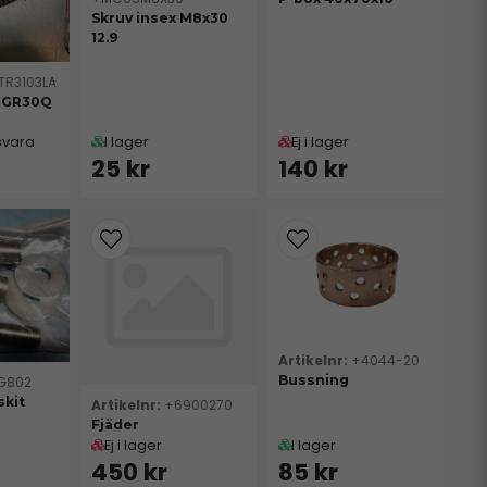
Skruv insex M8x30
12.9
TR3103LA
| GR30Q
svara
I lager
Ej i lager
25 kr
140 kr
+4044-20
Bussning
G802
kit
+6900270
Fjäder
Ej i lager
I lager
450 kr
85 kr