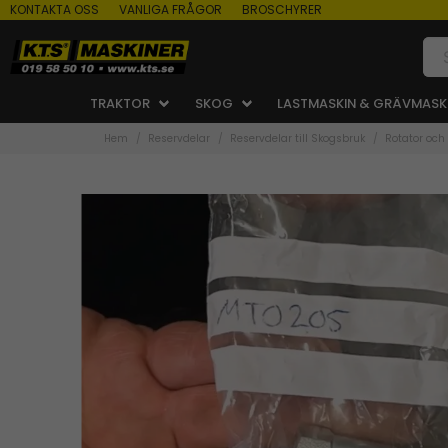
KONTAKTA OSS
VANLIGA FRÅGOR
BROSCHYRER
TRAKTOR
SKOG
LASTMASKIN & GRÄVMASK
Hem
Reservdelar
Reservdelar till Skogsbruk
Rotator och