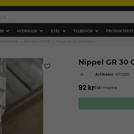
IN
HYDRAULIK
STÅL
TILLBEHÖR
PRODUKTER EF
 Rotatorlänk
Baltrotors GR30Q
Nippel GR 30 Q Baltrotors
Nippel GR 30 Q
MT0205
92 kr
Exkl moms