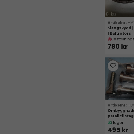
+M
Slangskydd 
| Baltrotors
Beställning
780 kr
+B
Ombyggnads
parallellstag
I lager
495 kr