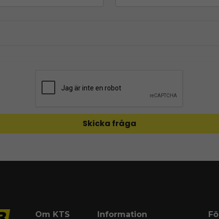
Skicka fråga
Om KTS
Information
Fö