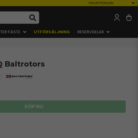
TER FÄSTE
UTFÖRSÄLJNING
RESERVDELAR
 Baltrotors
KÖP NU