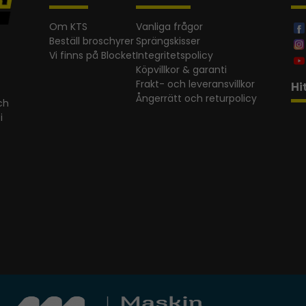
Om KTS
Vanliga frågor
Beställ broschyrer
Sprängskisser
Vi finns på Blocket
Integritetspolicy
Köpvillkor & garanti
Frakt- och leveransvillkor
Hi
Ångerrätt och returpolicy
ch
i