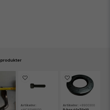
 produkter
+8900300
+MC6SM8X30
P-box 40x70x10