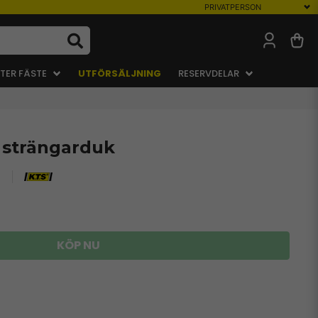
TER FÄSTE
UTFÖRSÄLJNING
RESERVDELAR
l strängarduk
0
KÖP NU