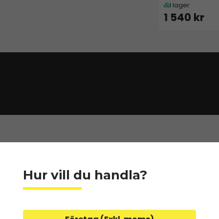
I lager
1 540 kr
Hur vill du handla?