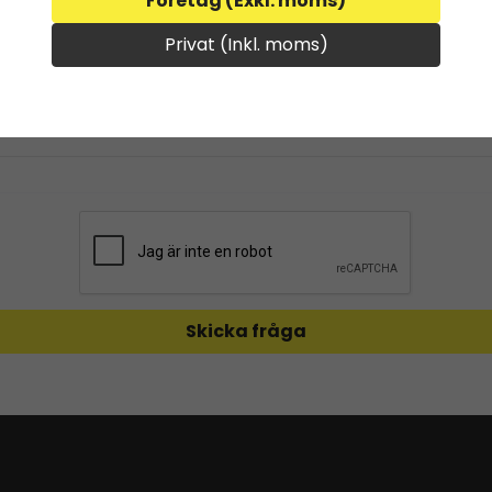
Företag (Exkl. moms)
email
Mejladress
Privat (Inkl. moms)
Skicka fråga