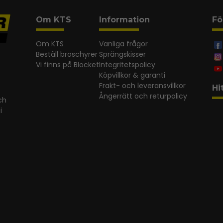
Om KTS
Information
Fö
Om KTS
Vanliga frågor
Beställ broschyrer
Sprängskisser
Vi finns på Blocket
Integritetspolicy
Köpvillkor & garanti
Frakt- och leveransvillkor
Hi
Ångerrätt och returpolicy
ch
i