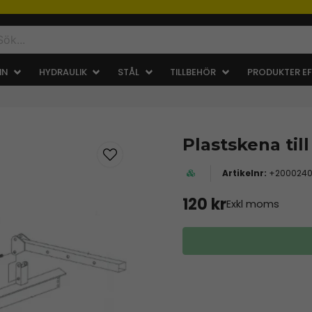
IN
HYDRAULIK
STÅL
TILLBEHÖR
PRODUKTER EF
Plastskena til
+200024
120 kr
Exkl moms