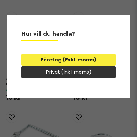
Hur vill du handla?
Företag (Exkl. moms)
Privat (Inkl. moms)
81001
56743
Låssprint Ø 12 mm
Låssprint Ø 9,5 mm
I lager
I lager
19 kr
16 kr