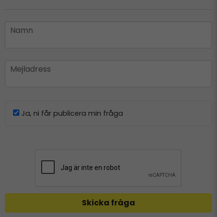
name
Namn
email
Mejladress
Ja, ni får publicera min fråga
Skicka fråga