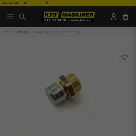
Hem
Tillbehör
Plugg 3/8" Ventilationsnippel