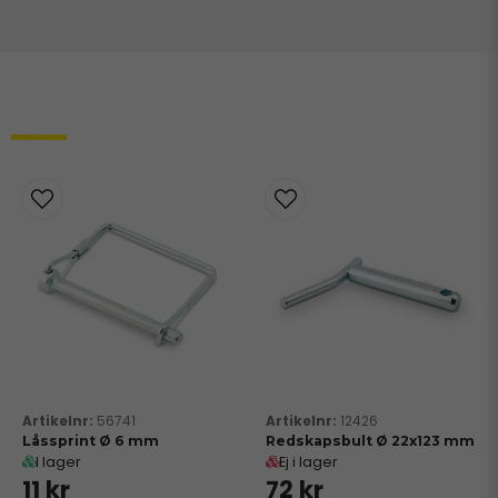
Relaterade produkter
56741
12426
Låssprint Ø 6 mm
Redskapsbult Ø 22x123 mm
I lager
Ej i lager
11 kr
72 kr