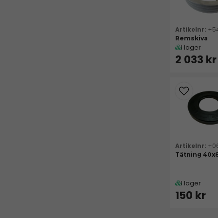
+5
Remskiva
I lager
2 033 kr
+0
Tätning 40x
I lager
150 kr