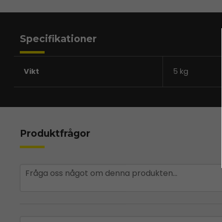
Specifikationer
Vikt
5 kg
Produktfrågor
question
Fråga oss något om denna produkten...
name