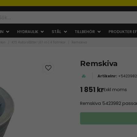
IN
HYDRAULIK
STÅL
TILLBEHÖR
PRODUKTER EF
skin
KTS Rotorslåtter 1,67 m | 4 Tallrikar
Remskiva
Remskiva
+5423982
1 851 kr
Exkl moms
Remskiva 5423982 passan