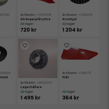
423782
+2951006
+2452013
Strängarplåt yttre
Kronhjul
I lager
I lager
720 kr
1 204 kr
609359
+2951711
80x10
Plåt
+6552007
Lagerhållare
I lager
I lager
1 495 kr
364 kr