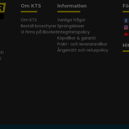
Om KTS
Information
Fö
Om KTS
Vanliga frågor
Beställ broschyrer
Sprängskisser
Vi finns på Blocket
Integritetspolicy
Köpvillkor & garanti
Frakt- och leveransvillkor
Hi
Ångerrätt och returpolicy
ch
i