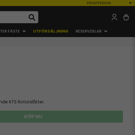
TER FÄSTE
UTFÖRSÄLJNING
RESERVDELAR
de KTS Rotorslåtter.
KÖP NU