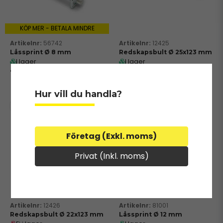
KÖP MER - BETALA MINDRE
56742
12425
Låssprint Ø 8 mm
Redskapsbult Ø 25x123 mm
I lager
I lager
14 kr
72 kr
Hur vill du handla?
Företag (Exkl. moms)
Privat (Inkl. moms)
12426
81001
Redskapsbult Ø 22x123 mm
Låssprint Ø 12 mm