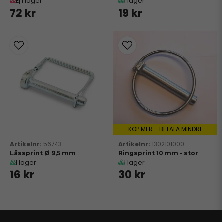
Ej i lager
I lager
72 kr
19 kr
KÖP MER - BETALA MINDRE
56743
1302101000
Låssprint Ø 9,5 mm
Ringsprint 10 mm - stor
I lager
I lager
16 kr
30 kr