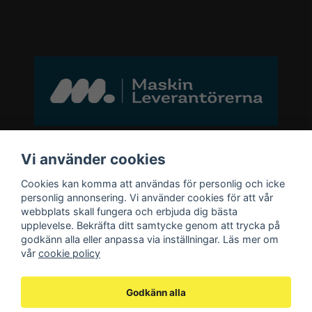
Bli medlem i vårt nyhetsbrev
Vi använder cookies
Cookies kan komma att användas för personlig och icke
email
personlig annonsering. Vi använder cookies för att vår
Mejladress
Skicka
webbplats skall fungera och erbjuda dig bästa
upplevelse. Bekräfta ditt samtycke genom att trycka på
godkänn alla eller anpassa via inställningar. Läs mer om
Bli medlem i vårt nyhetsbrev och ta del
vår
cookie policy
av våra nyheter och erbjudande.
Godkänn alla