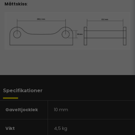
Måttskiss
:
Specifikationer
Gaveltjocklek
10 mm
Vikt
4,5 kg