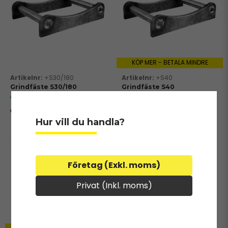
KÖP MER - BETALA MINDRE
+S30/180
+S40
Grindfäste S30/180
Grindfäste S40
I lager
I lager
450 kr
715 kr
690 kr
990 kr
Hur vill du handla?
Företag (Exkl. moms)
Privat (Inkl. moms)