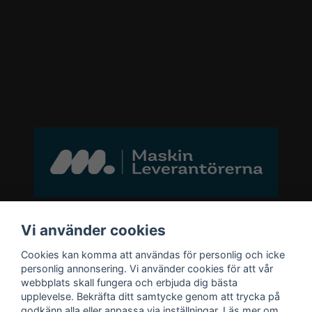
Bli medlem i vårt nyhetsbrev
Vi använder cookies
Cookies kan komma att användas för personlig och icke
email
personlig annonsering. Vi använder cookies för att vår
Mejladress
Skicka
webbplats skall fungera och erbjuda dig bästa
upplevelse. Bekräfta ditt samtycke genom att trycka på
godkänn alla eller anpassa via inställningar. Läs mer om