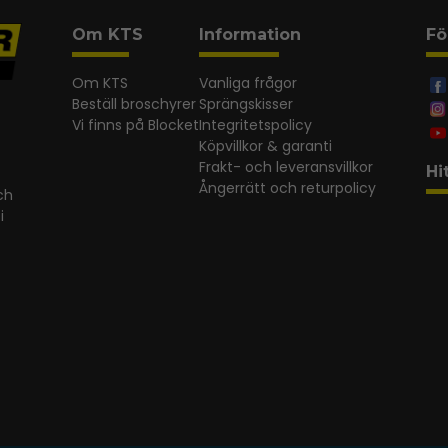
Om KTS
Information
Fö
Om KTS
Vanliga frågor
Beställ broschyrer
Sprängskisser
Vi finns på Blocket
Integritetspolicy
Köpvillkor & garanti
Frakt- och leveransvillkor
Hi
Ångerrätt och returpolicy
ch
i