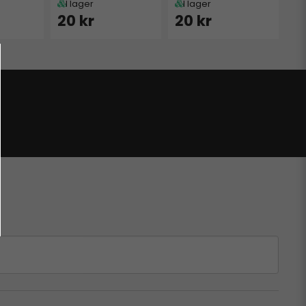
I lager
I lager
20 kr
20 kr