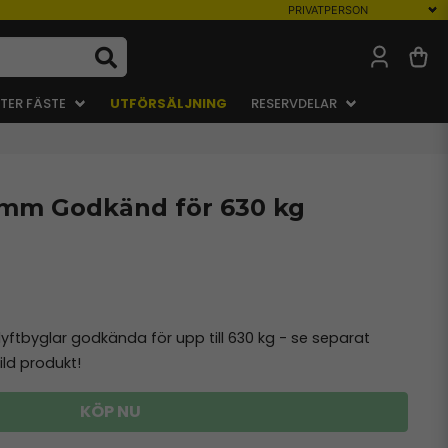
TER FÄSTE
UTFÖRSÄLJNING
RESERVDELAR
 mm Godkänd för 630 kg
yftbyglar godkända för upp till 630 kg - se separat
ild produkt!
KÖP NU