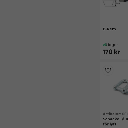
B-Rem
I lager
170 kr
00
Schackel Ø 
för lyft