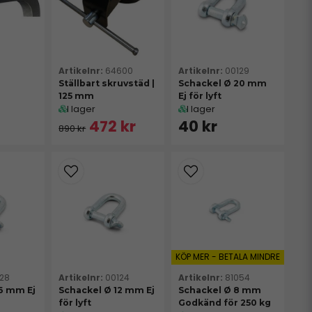
64600
00129
Ställbart skruvstäd |
Schackel Ø 20 mm
125 mm
Ej för lyft
I lager
I lager
472 kr
40 kr
890 kr
KÖP MER - BETALA MINDRE
128
00124
81054
16 mm Ej
Schackel Ø 12 mm Ej
Schackel Ø 8 mm
för lyft
Godkänd för 250 kg