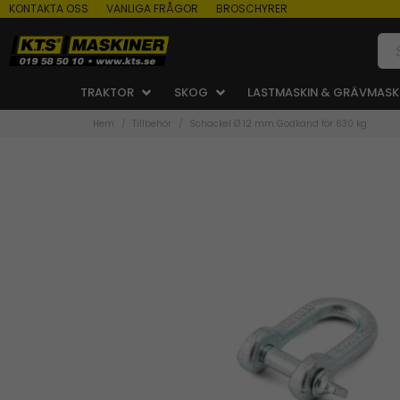
KONTAKTA OSS
VANLIGA FRÅGOR
BROSCHYRER
TRAKTOR
SKOG
LASTMASKIN & GRÄVMASK
Hem
Tillbehör
Schackel Ø 12 mm Godkänd för 630 kg