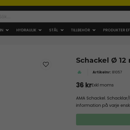
IN
HYDRAULIK
STÅL
TILLBEHÖR
PRODUKTER EF
Schackel Ø 12
81057
36 kr
Exkl moms
AMA Schackel. Schacklar/l
information på varje ensk