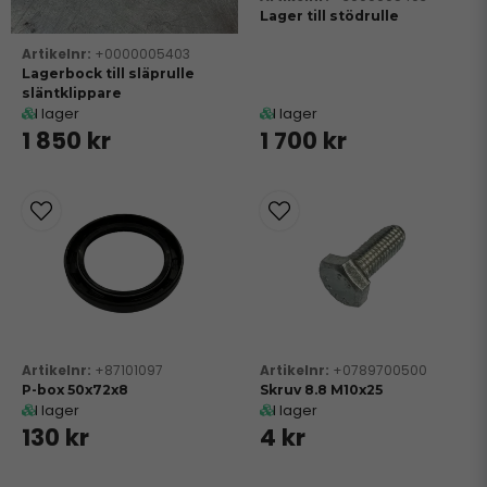
Lager till stödrulle
+0000005403
Lagerbock till släprulle
släntklippare
I lager
I lager
1 850 kr
1 700 kr
+87101097
+0789700500
P-box 50x72x8
Skruv 8.8 M10x25
I lager
I lager
130 kr
4 kr