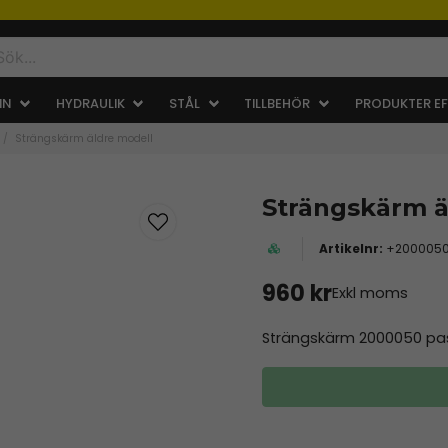
IN
HYDRAULIK
STÅL
TILLBEHÖR
PRODUKTER EF
Strängskärm äldre modell
Strängskärm ä
+200005
960 kr
Exkl moms
Strängskärm 2000050 pass