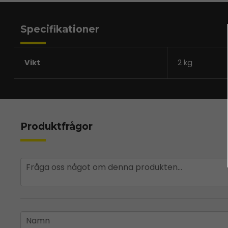
Specifikationer
Vikt
2 kg
Produktfrågor
question
Fråga oss något om denna produkten...
name
Namn