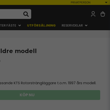
TER FÄSTE
UTFÖRSÄLJNING
RESERVDELAR
ldre modell
0
ande KTS Rotorsträngläggare t.o.m. 1997 års modell.
KÖP NU