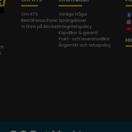
Om KTS
Vanliga frågor
Beställ broschyrer
Sprängskisser
Vi finns på Blocket
Integritetspolicy
Köpvillkor & garanti
Frakt- och leveransvillkor
Hi
Ångerrätt och returpolicy
ch
i