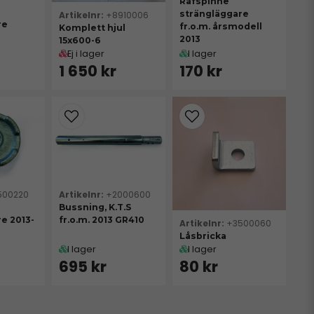
Räfspinne
strängläggare
+8910006
re
fr.o.m. årsmodell
Komplett hjul
2013
15x600-6
Ej i lager
I lager
1 650 kr
170 kr
500220
+2000600
Bussning, K.T.S
e 2013-
fr.o.m. 2013 GR410
+3500060
Låsbricka
I lager
I lager
695 kr
80 kr