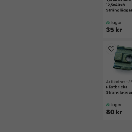
12,5x40x8
Stränglägga
I lager
35 kr
+3
Fästbricka
Strängläggar
I lager
80 kr