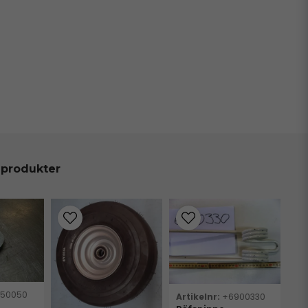
 produkter
150050
+6900330