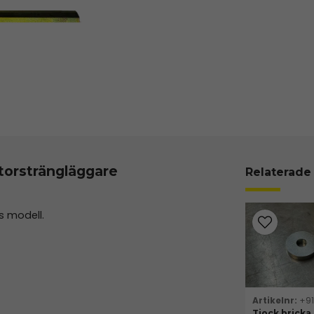
orsträngläggare
Relaterade
s modell.
+9
Tjock bricka