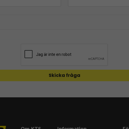
Skicka fråga
Om KTS
Information
Fö