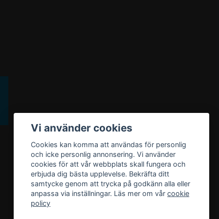
Vi använder cookies
Cookies kan komma att användas för personlig
och icke personlig annonsering. Vi använder
cookies för att vår webbplats skall fungera och
erbjuda dig bästa upplevelse. Bekräfta ditt
samtycke genom att trycka på godkänn alla eller
anpassa via inställningar. Läs mer om vår
cookie
policy