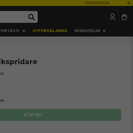
TER FÄSTE
UTFÖRSÄLJNING
RESERVDELAR
lrikspridare
00
re.
KÖP NU