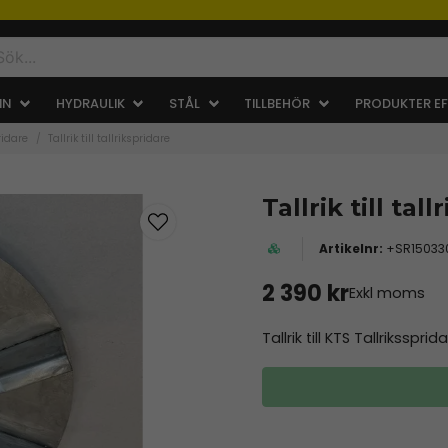
IN
HYDRAULIK
STÅL
TILLBEHÖR
PRODUKTER EF
ridare
Tallrik till tallrikspridare
Tallrik till tal
+SR15033
2 390 kr
Exkl moms
Tallrik till KTS Tallrikssprida