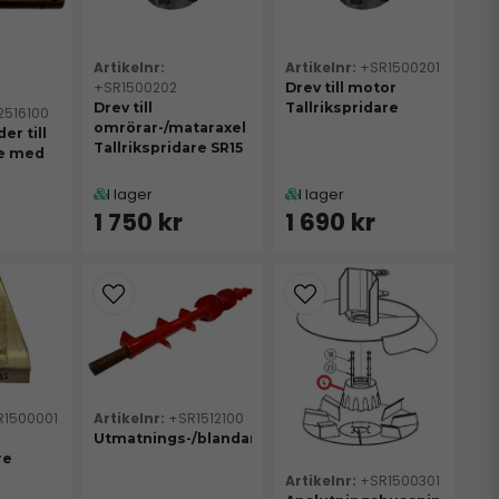
+SR1500201
+SR1500202
Drev till motor
Drev till
Tallrikspridare
2516100
omrörar-/mataraxel
er till
Tallrikspridare SR15
re med
I lager
I lager
1 750 kr
1 690 kr
R1500001
+SR1512100
Utmatnings-/blandarskruv
re
+SR1500301