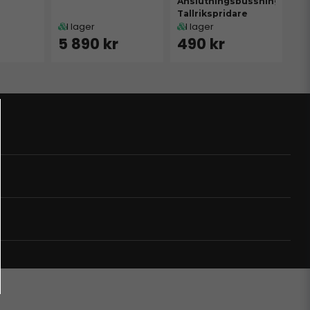
Anslutningsbussning
Tallrikspridare
I lager
I lager
5 890 kr
490 kr