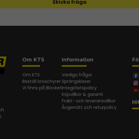
Skicka fråga
Om KTS
Information
Fö
Om KTS
Vanliga frågor
Beställ broschyrer
Sprängskisser
Vi finns på Blocket
Integritetspolicy
Köpvillkor & garanti
Frakt- och leveransvillkor
Hi
Ångerrätt och returpolicy
ch
i