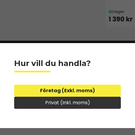
I lager
1 390 kr
Hur vill du handla?
 8.95 cm
Företag (Exkl. moms)
Privat (Inkl. moms)