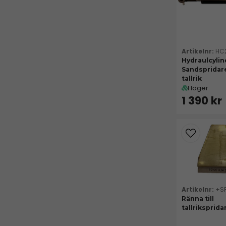
HC
Hydraulcylind
Sandsprida
tallrik
I lager
1 390 kr
+S
Ränna till
tallriksprida