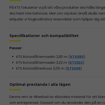
På KTS fokuserar vi på att våra produkter ska hålla län
ska helst inte behövas. Men om olyckan ändå skulle var
erbjuder vi högkvalitativa reservdelar som hjälper dig att
Specifikationer och kompatibilitet
Passar:
KTS Rotorslåttermaskin 2,80 m (
KTS280
)
KTS Rotorslåttermaskin 3,22 m (
KTS322
)
KTS Rotorslåtterkross 2,05 m (
KTS205
)
Optimal prestanda i alla lägen
Denna rem är tillverkad av slitstarka material för att kl
och entreprenad. Oavsett om du använder den på en roto