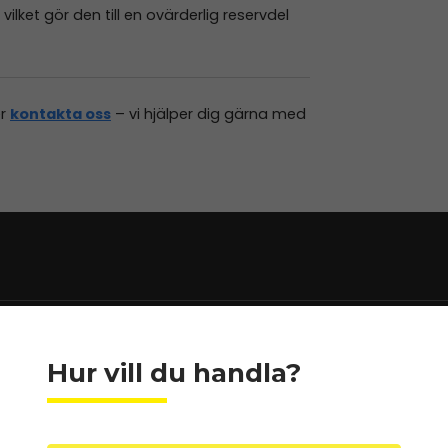
ilket gör den till en ovärderlig reservdel
er
kontakta oss
– vi hjälper dig gärna med
Hur vill du handla?