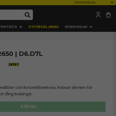
TER FÄSTE
UTFÖRSÄLJNING
RESERVDELAR
2650 | D6.D7L
slåtter och Rotorslåtterkross. Robust drivrem för
ch lång livslängd.
KÖP NU