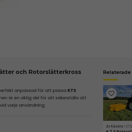
tter och Rotorslåtterkross
Relaterade
 perfekt anpassad för att passa
KTS
en är en viktig del för att säkerställa att
 vid varje användning.
KT
K.T.S Rotorsl