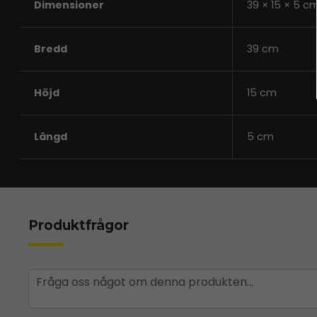
Dimensioner
39 × 15 × 5 c
Bredd
39 cm
Höjd
15 cm
Längd
5 cm
Produktfrågor
question
Fråga oss något om denna produkten...