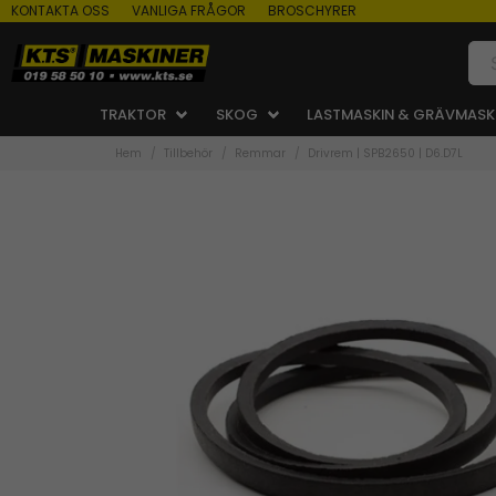
KONTAKTA OSS
VANLIGA FRÅGOR
BROSCHYRER
TRAKTOR
SKOG
LASTMASKIN & GRÄVMASK
Hem
Tillbehör
Remmar
Drivrem | SPB2650 | D6.D7L