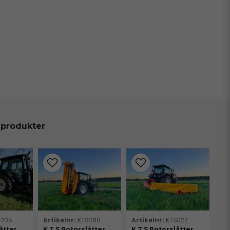
 produkter
S205
KTS280
KTS322
åtter
K.T.S Rotorslåtter
K.T.S Rotorslåtter