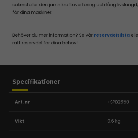
säkerställer den jämn kraftöverföring och lång livslängd, v
för dina maskiner.
Behöver du mer information? Se vår
reservdelslista
ell
rätt reservdel för dina behov!
Specifikationer
Art. nr
+SPB2650
Vikt
0.6 kg