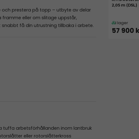
2,05 m (D5L)
ge och prestera på topp – utbyte av delar
a framme eller om slitage uppstår,
I lager
 snabbt få din utrustning tillbaka i arbete.
57 900 
ara tuffa arbetsförhållanden inom lantbruk
rslåtter eller rotorslåtterkross