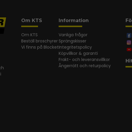
Om KTS
Information
Fö
Om KTS
Vanliga frågor
Beställ broschyrer
Sprängskisser
Vi finns på Blocket
Integritetspolicy
Köpvillkor & garanti
Frakt- och leveransvillkor
Hi
Ångerrätt och returpolicy
ch
i