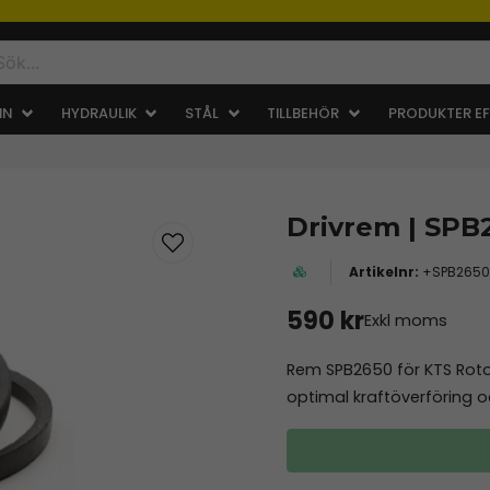
IN
HYDRAULIK
STÅL
TILLBEHÖR
PRODUKTER EF
Drivrem | SPB
+SPB2650
590 kr
Exkl moms
Rem SPB2650 för KTS Rotor
optimal kraftöverföring o