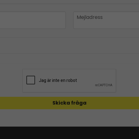
email
Mejladress
Skicka fråga