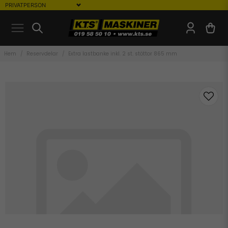
Hem
Reservdelar
Extra lastbanke inkl. 2 st. stöttor 865 mm