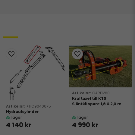
Relaterade produkter
CARDV60
Kraftaxel till KTS
Släntklippare 1,8 & 2,0 m
+HC9040675
Hydraulcylinder
I lager
I lager
4 140 kr
4 990 kr