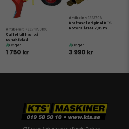
1223796
Kraftaxel original KTS
Rotorslåtter 2,05 m
+2274150100
Gaffel till hjul på
schaktblad
I lager
I lager
1 750 kr
3 990 kr
KTS är en förkortning av Kumla Traktor