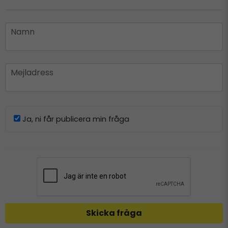
name
Namn
email
Mejladress
Ja, ni får publicera min fråga
Skicka fråga