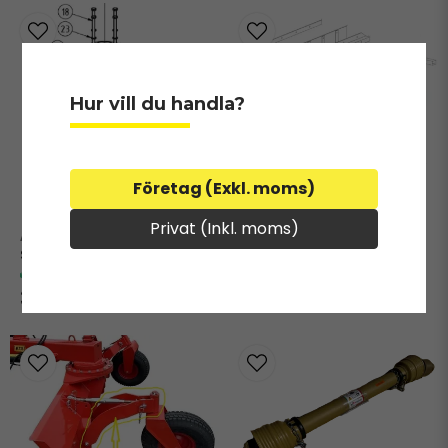
Hur vill du handla?
+2000240
Plastskena till strängarduk
Företag (Exkl. moms)
Privat (Inkl. moms)
+SR1500303
Stödskiva Tallrikspridare
I lager
I lager
335 kr
120 kr