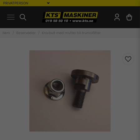
Hem
Reservdelar
Knivbult med mutter till trumslåtter