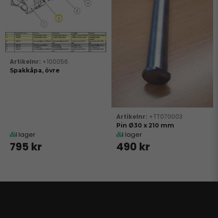
+100056
Spakkåpa, övre
+TT070003
Pin Ø30 x 210 mm
I lager
I lager
795 kr
490 kr