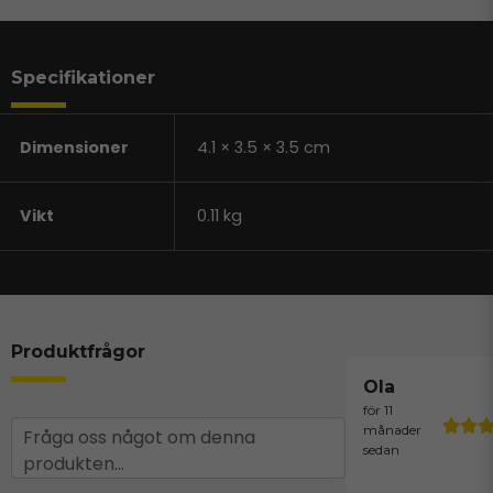
Specifikationer
Dimensioner
4.1 × 3.5 × 3.5 cm
Vikt
0.11 kg
Produktfrågor
Ola
för 11
question
månader
Fråga oss något om denna
sedan
produkten...