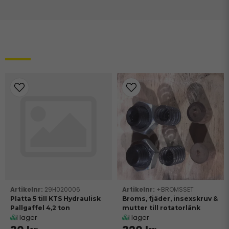
Relaterade produkter
29H020006
+BROMSSET
Platta 5 till KTS Hydraulisk
Broms, fjäder, insexskruv &
Pallgaffel 4,2 ton
mutter till rotatorlänk
I lager
I lager