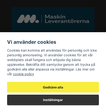
Bli medlem i vårt nyhetsbrev
Vi använder cookies
Cookies kan komma att användas för personlig och icke
email
personlig annonsering. Vi använder cookies för att vår
Mejladress
Skicka
webbplats skall fungera och erbjuda dig bästa
upplevelse. Bekräfta ditt samtycke genom att trycka på
godkänn alla eller anpassa via inställningar. Läs mer om
Bli medlem i vårt nyhetsbrev och ta del
vår
cookie policy
av våra nyheter och erbjudande.
Godkänn alla
Inställningar