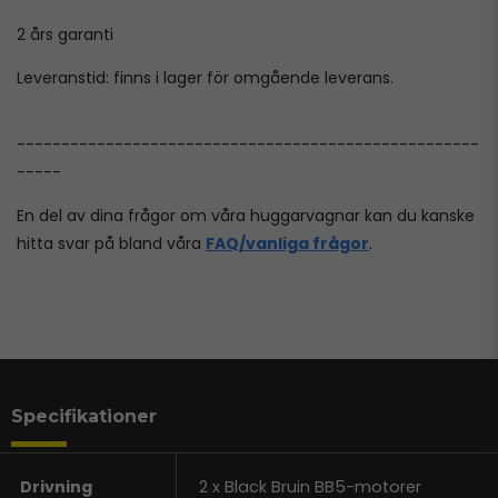
2 års garanti
Leveranstid: finns i lager för omgående leverans.
----------------------------------------------------
-----
En del av dina frågor om våra huggarvagnar kan du kanske
hitta svar på bland våra
FAQ/vanliga frågor
.
Specifikationer
Drivning
2 x Black Bruin BB5-motorer