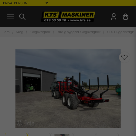
Hem
Skog
Skogsvagnar
Färdigbyggda skogsvagnar
K.T.S Huggarvagn 