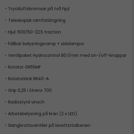
- Tryckluftsbromsar på två hjul
- Teleskopisk ramförlängning
- Hjul: 600/50-22,5 traction
- Fällbar belysningsramp + sidolampor
- Ventilpaket Hydrocontrol 80 l/min med on-/off-knappar
- Rotator GR55MF
- Rotatorlänk BR40-A
- Grip 0,25 i Strenx 700
- Radiostyrd vinsch
- Arbetsbelysning på kran (2 x LED)
- Slangbrottsventiler på lavettstödbenen