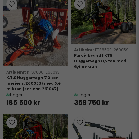
KTS8500-260059
Färdigbyggd | KTS
Huggarvagn 8,5 ton med
6,4 m-kran
KTS7000-260033
K.T.S Huggarvagn 7,0 ton
(serienr. 260033) med 5,4
m-kran (serienr. 261047)
I lager
I lager
185 500 kr
359 750 kr