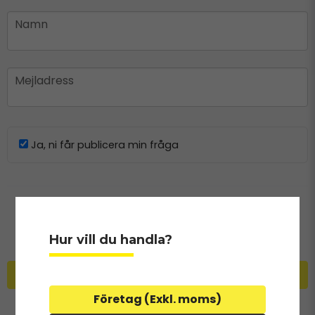
name
Namn
email
Mejladress
Ja, ni får publicera min fråga
Hur vill du handla?
Skicka fråga
Företag (Exkl. moms)