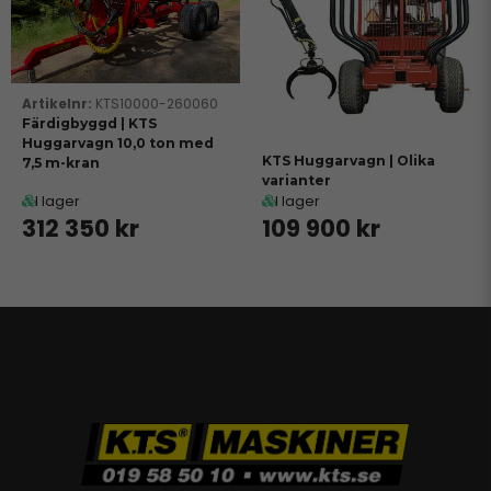
KTS10000-260060
Färdigbyggd | KTS
Huggarvagn 10,0 ton med
KTS Huggarvagn | Olika
7,5 m-kran
varianter
I lager
I lager
312 350 kr
109 900 kr