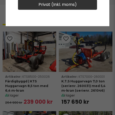
Privat (Inkl. moms)
Relaterade produkter
KTS8500-250026
KTS7000-260031
Färdigbyggd | KTS
K.T.S Huggarvagn 7,0 ton
Huggarvagn 8,5 ton med
(serienr. 260031) med 5,4
6,4 m-kran
m-kran (serienr. 261046)
I lager
I lager
239 000 kr
157 650 kr
264 980 kr