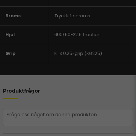
Broms
Tryckluftsbroms
Hjul
600/50-22,5 traction
Grip
KTS 0.25-grip (KG225)
Produktfrågor
question
Fråga oss något om denna produkten...