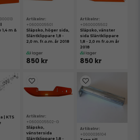
1300013
+0600005501
+0600005502
l
 1,4 m &
Släpsko, höger sida,
Släpsko, vänster
Släntklippare 1,8 -
sida Släntklippare
2,0 m. fr.o.m. år 2018
1,8 - 2,0 m fr.o.m år
2018
I lager
I lager
850 kr
850 kr
 | KTS
+0600005502-G
e
Släpsko,
vänstersida
+0000036104
Släntklippare 1,8 -
Tapp till