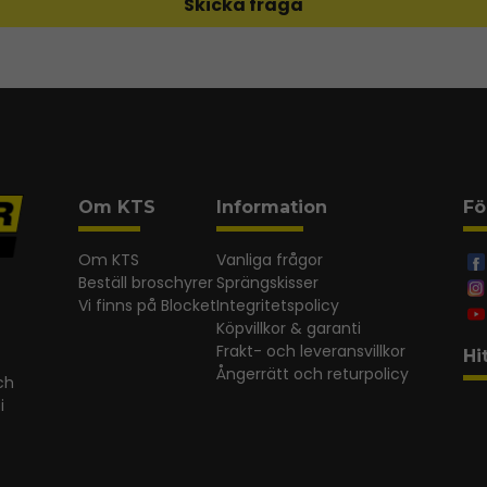
Skicka fråga
Om KTS
Information
Fö
Om KTS
Vanliga frågor
Beställ broschyrer
Sprängskisser
Vi finns på Blocket
Integritetspolicy
Köpvillkor & garanti
Frakt- och leveransvillkor
Hi
Ångerrätt och returpolicy
ch
i