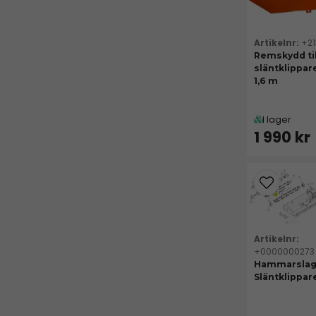
+2
Remskydd til
släntklippare
1,6 m
I lager
1 990 kr
+0000000273
Hammarslaga
Släntklippar