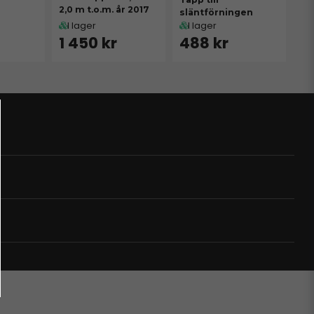
2,0 m t.o.m. år 2017
släntförningen
I lager
I lager
1 450 kr
488 kr