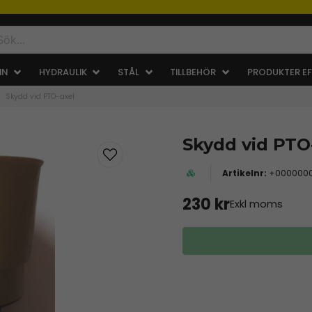
IN
HYDRAULIK
STÅL
TILLBEHÖR
PRODUKTER EF
Skydd vid PTO-axel
Skydd vid PTO
+0000000
230 kr
Exkl moms