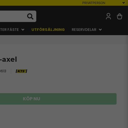
TER FÄSTE
UTFÖRSÄLJNING
RESERVDELAR
-axel
613
KÖP NU