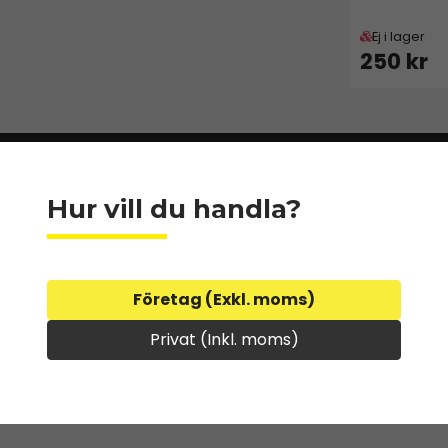
Ej i lager
250 kr
Hur vill du handla?
cm
Företag (Exkl. moms)
Privat (Inkl. moms)